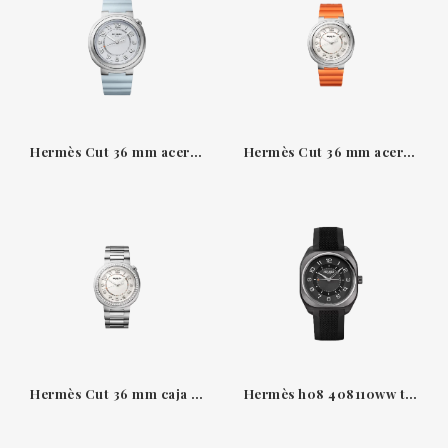
Hermès Cut 36 mm acero con esfera azul opalina y movimiento H1912
Hermès Cut 36 mm acero esfera opalina caucho naranja
Hermès Cut 36 mm caja engastada y brazalete de acero
Hermès h08 408110ww titanio dlc negro 42 mm