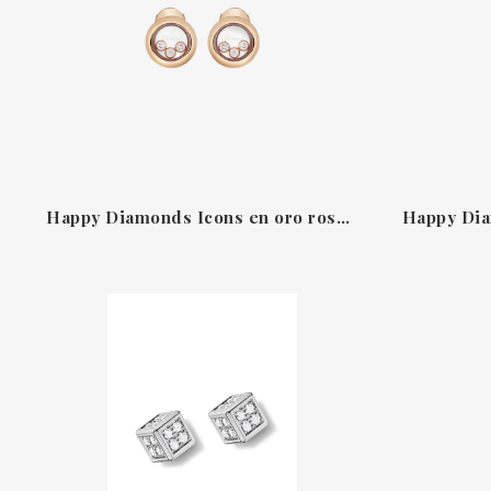
Happy Diamonds Icons en oro rosa ético de 18 K con diamantes móviles