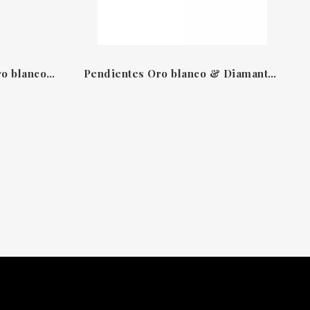
Pendientes Ice Cube en oro blanco con diamantes Chopard
Pendientes Oro blanco & Diamantes Happy Diamonds Chopard