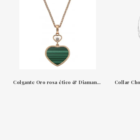
Colgante Oro rosa ético & Diamantes Malaquita verde Happy Hearts Chopard