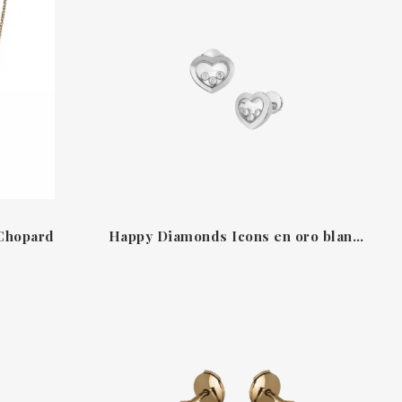
 Chopard
Happy Diamonds Icons en oro blanco ético de 18 K con diamantes móviles