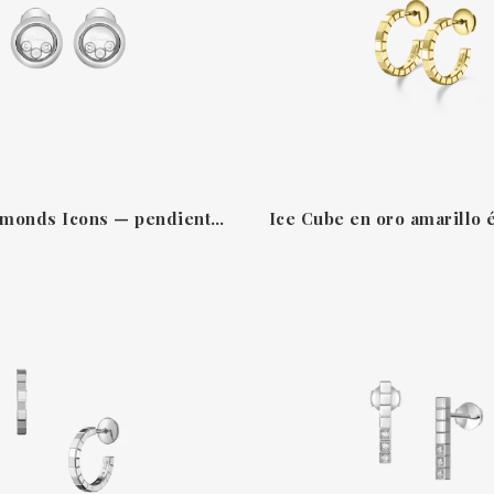
Happy Diamonds Icons — pendientes de oro blanco de 18 kt con diamantes móviles