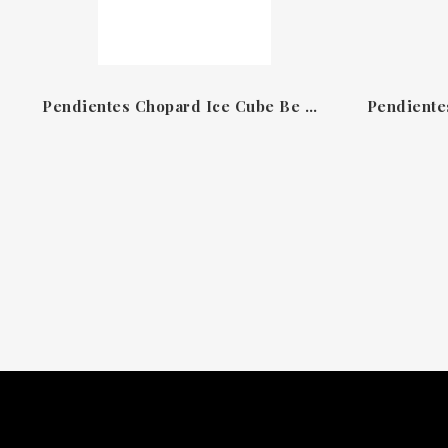
Pendientes Chopard Ice Cube Be Cube — Oro Blanco Ético 18k con Diamantes