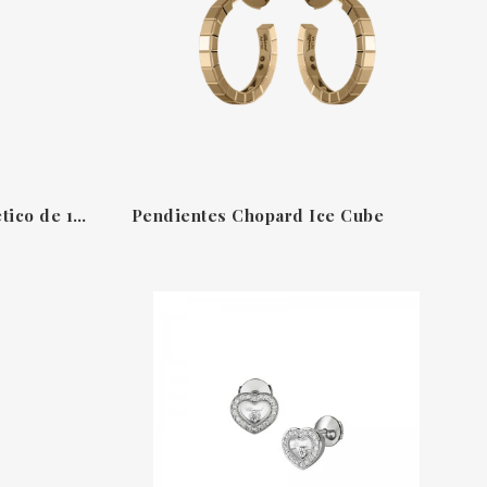
Ice Cube en oro amarillo ético de 18 K con diseño geométrico
Pendientes Chopard Ice Cube