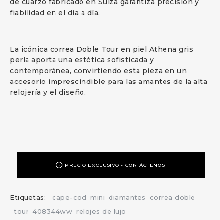
de cuarzo fabricado en Suiza garantiza precisión y
fiabilidad en el día a día.
La icónica correa Doble Tour en piel Athena gris
perla aporta una estética sofisticada y
contemporánea, convirtiendo esta pieza en un
accesorio imprescindible para las amantes de la alta
relojería y el diseño.
PRECIO EXCLUSIVO - CONTÁCTENOS
Etiquetas:
cape-cod
mini
diamantes
correa doble
tour
408344ww
relojes de lujo