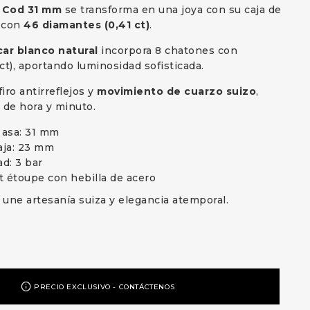
 Cod 31 mm
se transforma en una joya con su caja de
 con
46 diamantes (0,41 ct)
.
car blanco natural
incorpora 8 chatones con
ct), aportando luminosidad sofisticada.
firo antirreflejos y
movimiento de cuarzo suizo
,
 de hora y minuto.
a asa: 31 mm
aja: 23 mm
d: 3 bar
t étoupe con hebilla de acero
e une artesanía suiza y elegancia atemporal.
PRECIO EXCLUSIVO - CONTÁCTENOS