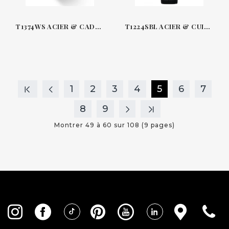
T1374WS ACIER & CADRAN BLANC 40 MM QUARTZ PRX TISSOT
T1224SBL ACIER & CUIR-NOIR CADRAN 40 MM AUTOMATIQUE CARSON TISSOT
1
2
3
4
5
6
7
8
9
Montrer 49 à 60 sur 108 (9 pages)