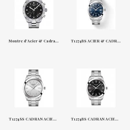
Montre d'Acier & Cadran Noir 44 MM Quartz Chrono Sport Gent PR 100 Tissot T1016BS
T1274BS ACIER & CADRAN BLEU 40 MM AUTOMATIQUE GENTLEMAN TISSOT
T1274SS CADRAN ACIER & ARGENT 40 MM QUARTZ GENTLEMAN TISSOT
T1274BS CADRAN ACIER ET ARGENT 40 MM QUARTZ GENTLEMAN TISSOT