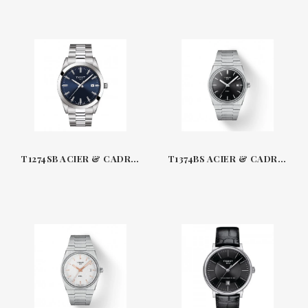
T1274SB ACIER & CADRAN BLEU 40 MM QUARTZ GENTLEMAN TISSOT
T1374BS ACIER & CADRAN NOIR 40 MM QUARTZ PRX TISSOT