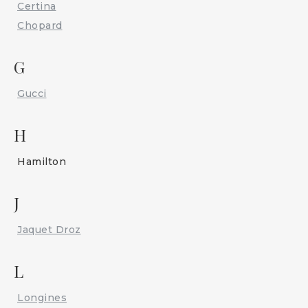
Certina
Chopard
G
Gucci
H
Hamilton
J
Jaquet Droz
L
Longines