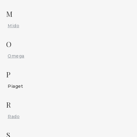
M
Mido
O
Omega
P
Piaget
R
Rado
S