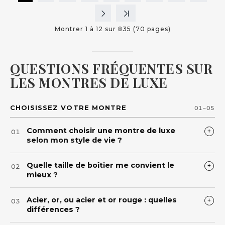
Montrer 1 à 12 sur 835 (70 pages)
QUESTIONS FRÉQUENTES SUR
LES MONTRES DE LUXE
CHOISISSEZ VOTRE MONTRE
01–05
Comment choisir une montre de luxe
+
01
selon mon style de vie ?
Commencez par l’
usage réel
: quotidien, travail,
Quelle taille de boîtier me convient le
+
02
événements, ou collection. Pour un port quotidien,
mieux ?
privilégiez
confort
, robustesse et proportions
équilibrées. Pour un style habillé, cherchez des
La bonne taille est celle qui reste
proportionnée
Acier, or, ou acier et or rouge : quelles
lignes sobres et élégantes. Pour une vie active,
+
03
et confortable. Idéalement, le boîtier ne doit pas
différences ?
misez sur lisibilité et matériaux résistants. Ensuite,
dépasser visuellement le poignet et les cornes ne
affinez par
matériaux
(acier, or, bicolore),
doivent pas “déborder”. Pour une élégance