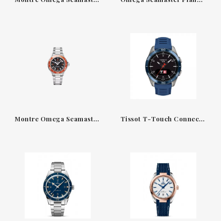
Montre Omega Seamaster Planet Ocean 600M 42 mm — Acier avec lunette orange & bracelet métal
Tissot T-Touch Connect Sport