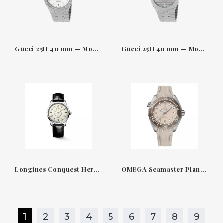
Gucci 25H 40 mm — Montre acier avec lunette sertie de diamants
Gucci 25H 40 mm — Montre acier avec cadran gris
Longines Conquest Heritage Central Power Reserve L16484782
OMEGA Seamaster Planet Ocean - Montre 43,50 mm, Boîtier en acier inoxydable et céramique bronze 21532442109001
1
2
3
4
5
6
7
8
9