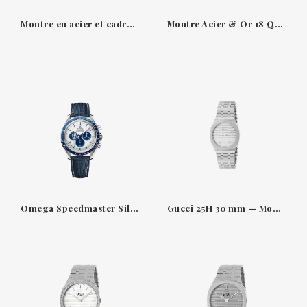
Montre en acier et cadran bleu Seamaster 300m Omega
Montre Acier & Or 18 QT Aquaterra 150 M Seastar Omega
Omega Speedmaster Silver Snoopy Award 50th Anniversary 42 mm
Gucci 25H 30 mm — Montre acier avec cadran argenté