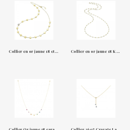
Collier en or jaune 18 ct et diamants Armillas Glow Chimento
Collier en or jaune 18 K Armillas Glow Chimento
Collier Or jaune 18 carats & 7 pierres naturelles Confetti La Brune & La Blonde
Collier 360º Cravate La Brune & La Blonde