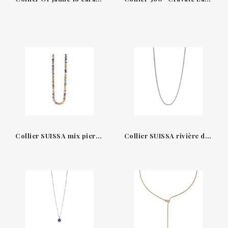
Collier SUISSA mix pierres or jaune 18kt a01-50-62mix1-41-00
Collier SUISSA rivière diamants or blanc 18kt a58-n859905-43-01-