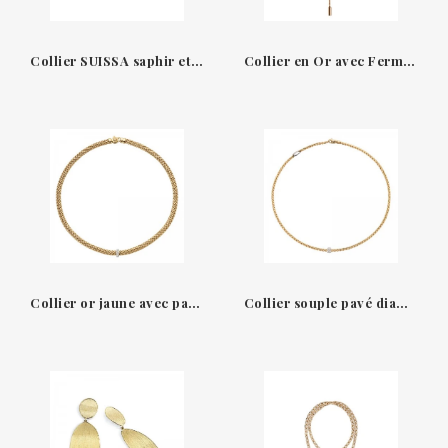
Collier SUISSA saphir et diamants or blanc 18kt a01-20-28z-43-n-
Collier en Or avec Fermoir Ajustable en Diamants Fope
Collier or jaune avec pavé diamants Fope
Collier souple pavé diamants Fope