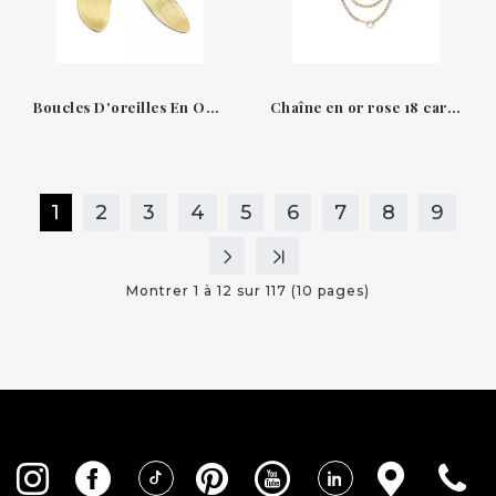
Boucles D'oreilles En Or Jaune 18K Lunaria Marco Bicego
Chaîne en or rose 18 carats et diamants de Suïssa Joiers
1
2
3
4
5
6
7
8
9
Montrer 1 à 12 sur 117 (10 pages)