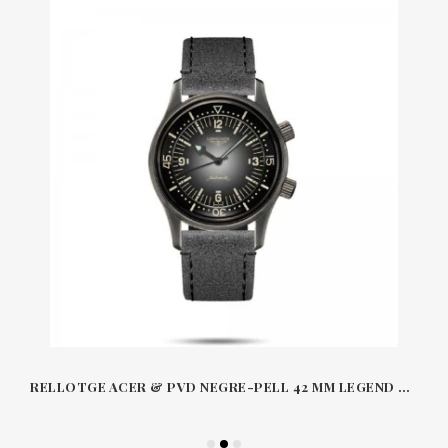
RELLOTGE ACER & PVD NEGRE-PELL 42 MM LEGEND DIVER LONGINES L3774BL