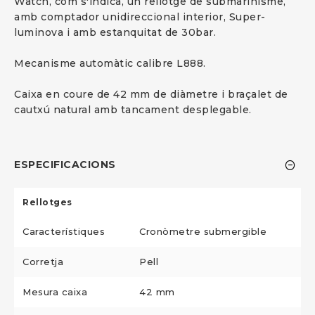
Watch, com s'indica, un rellotge de submarinisme,
amb comptador unidireccional interior, Super-
luminova i amb estanquitat de 30bar.
Mecanisme automàtic calibre L888.
Caixa en coure de 42 mm de diàmetre i braçalet de
cautxú natural amb tancament desplegable.
ESPECIFICACIONS
Rellotges
Característiques
Cronòmetre submergible
Corretja
Pell
Mesura caixa
42 mm