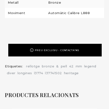
Metall
Bronze
Moviment
Automàtic Calibre L888
PREU EXCLUSIU - CONTACTA'NS
Etiquetes:
rellotge
bronze
&
pell
42
mm
legend
diver
longines
l3774
l37741502
heritage
PRODUCTES RELACIONATS