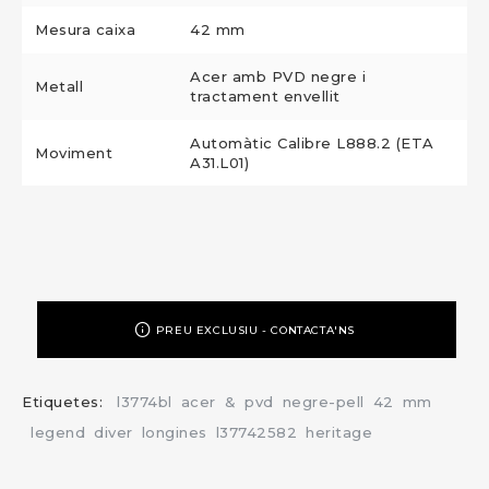
Mesura caixa
42 mm
Acer amb PVD negre i
Metall
tractament envellit
Automàtic Calibre L888.2 (ETA
Moviment
A31.L01)
PREU EXCLUSIU - CONTACTA'NS
Etiquetes:
l3774bl
acer
&
pvd
negre-pell
42
mm
legend
diver
longines
l37742582
heritage