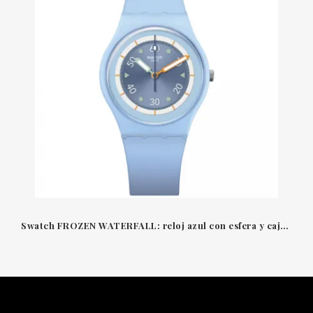
Swatch FROZEN WATERFALL: reloj azul con esfera y caja BIOCERAMIC, detalles brillantes en blanco, naranja y verde.