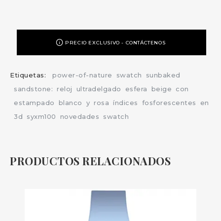
PRECIO EXCLUSIVO - CONTÁCTENOS
Etiquetas:
power-of-nature
swatch
sunbaked
sandstone:
reloj
ultradelgado
esfera
beige
con
estampado
blanco
y
rosa
índices
fosforescentes
en
3d
syxm100
novedades
swatch
PRODUCTOS RELACIONADOS