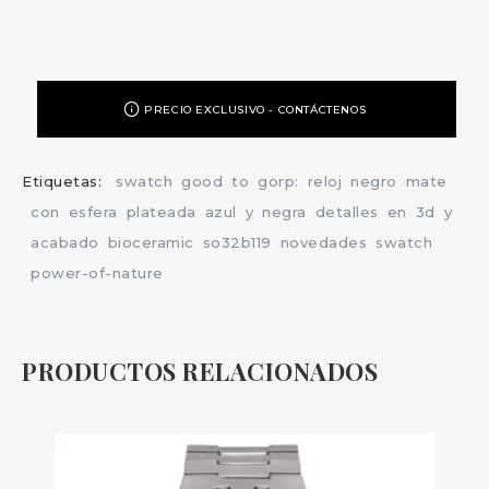
PRECIO EXCLUSIVO - CONTÁCTENOS
Etiquetas:
swatch
good
to
gorp:
reloj
negro
mate
con
esfera
plateada
azul
y
negra
detalles
en
3d
y
acabado
bioceramic
so32b119
novedades
swatch
power-of-nature
PRODUCTOS RELACIONADOS