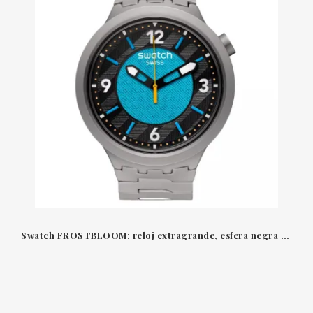
Swatch FROSTBLOOM: reloj extragrande, esfera negra y azul con índices y números fosforescentes en 3D.