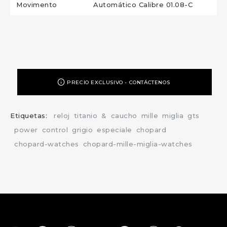
Movimento
Automático Calibre 01.08-C
PRECIO EXCLUSIVO - CONTÁCTENOS
Etiquetas:
reloj
titanio
&
caucho
mille
miglia
gts
power
control
grigio
especiale
chopard
chopard-watches
chopard-mille-miglia-watches