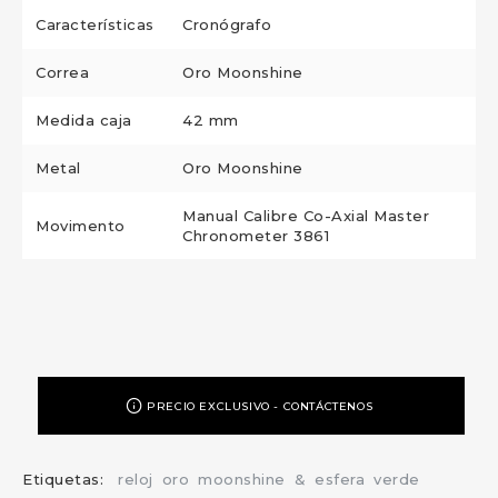
Características
Cronógrafo
Correa
Oro Moonshine
Medida caja
42 mm
Metal
Oro Moonshine
Manual Calibre Co-Axial Master
Movimento
Chronometer 3861
PRECIO EXCLUSIVO - CONTÁCTENOS
Etiquetas:
reloj
oro
moonshine
&
esfera
verde