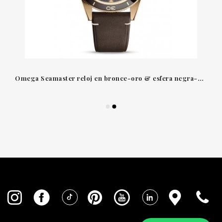
Omega Seamaster reloj en bronce-oro & esfera negra-piel Seamaster 300 m