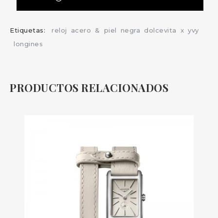
Etiquetas:
reloj
acero
&
piel
negra
dolcevita
x
yvy
longines
PRODUCTOS RELACIONADOS