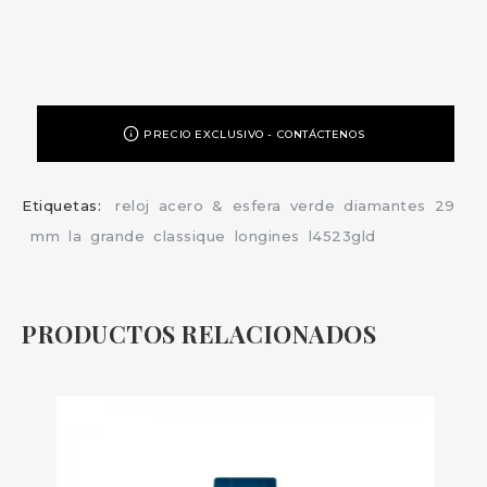
PRECIO EXCLUSIVO - CONTÁCTENOS
Etiquetas:
reloj
acero
&
esfera
verde
diamantes
29
mm
la
grande
classique
longines
l4523gld
PRODUCTOS RELACIONADOS