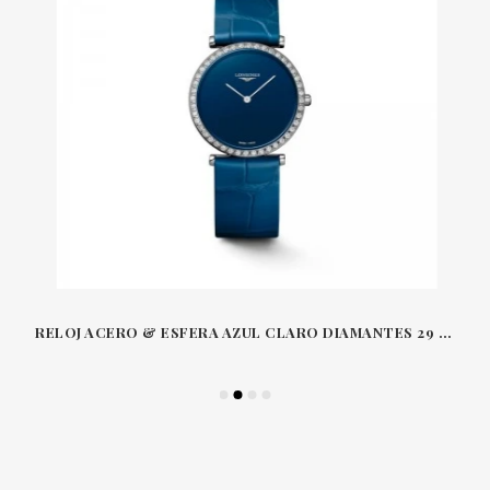
RELOJ ACERO & ESFERA AZUL CLARO DIAMANTES 29 MM LA GRANDE CLASSIQUE LONGINES L4523BLD