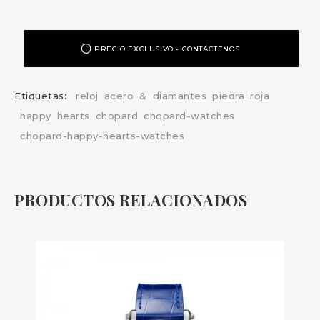
PRECIO EXCLUSIVO - CONTÁCTENOS
Etiquetas:
reloj
acero
&
diamantes
piedra
roja
happy
hearts
chopard
chopard-watches
chopard-happy-hearts-watches
PRODUCTOS RELACIONADOS