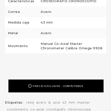
Características
CRONÓGRAFO-CRONOSCOPIO
Correa
Acero
Medida caja
43 mm
Metal
Acero
Manual Co-Axial Master
Movimento
Chronometer Calibre Omega 9908
PRECIO EXCLUSIVO - CONTÁCTENOS
Etiquetas:
reloj
acero
&
azul
43
mm
master
cronómetro
co-axial
cronógrafo
chronoscope