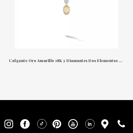
Colgante Oro Amarillo 18K y Diamantes Dos Elementos Ovalados Siviglia Marco Bicego