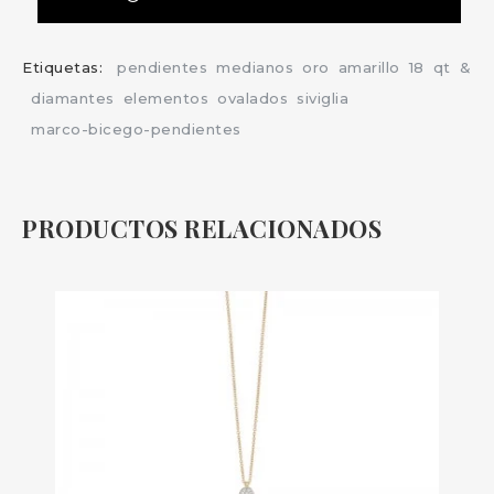
Etiquetas:
pendientes
medianos
oro
amarillo
18
qt
&
diamantes
elementos
ovalados
siviglia
marco-bicego-pendientes
PRODUCTOS RELACIONADOS