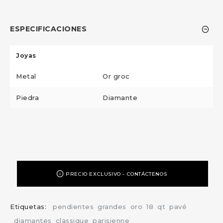
ESPECIFICACIONES
Joyas
Metal
Or groc
Piedra
Diamante
PRECIO EXCLUSIVO - CONTÁCTENOS
Etiquetas:
pendientes
grandes
oro
18
qt
pavé
diamantes
classique
parisienne