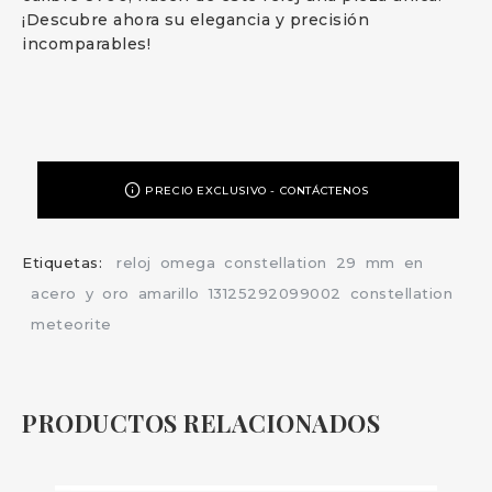
¡Descubre ahora su elegancia y precisión
incomparables!
PRECIO EXCLUSIVO - CONTÁCTENOS
Etiquetas:
reloj
omega
constellation
29
mm
en
acero
y
oro
amarillo
13125292099002
constellation
meteorite
PRODUCTOS RELACIONADOS