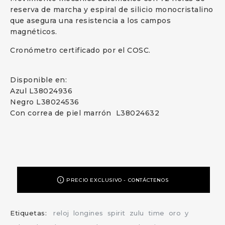
reserva de marcha y espiral de silicio monocristalino
que asegura una resistencia a los campos
magnéticos.
Cronómetro certificado por el COSC.
Disponible en:
Azul L38024936
Negro L38024536
Con correa de piel marrón L38024632
PRECIO EXCLUSIVO - CONTÁCTENOS
Etiquetas:
reloj
longines
spirit
zulu
time
oro
y