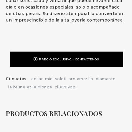
collar sofisticado y versátil que puede llevarse cada
día o en ocasiones especiales, solo o acompañado
de otras piezas. Su diseño atemporal lo convierte en
un imprescindible de la alta joyería contemporánea.
PRECIO EXCLUSIVO - CONTÁCTENOS
Etiquetas:
collar
mini soleil
oro amarillo
diamante
la brune et la blonde
cl0170ygdi
PRODUCTOS RELACIONADOS