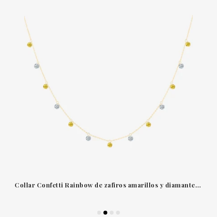
Collar Confetti Rainbow de zafiros amarillos y diamantes en oro amarillo Brune et la Blonde