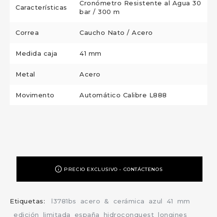
Cronómetro Resistente al Agua 30
Características
bar / 300 m
Correa
Caucho Nato / Acero
Medida caja
41 mm
Metal
Acero
Movimento
Automático Calibre L888
PRECIO EXCLUSIVO - CONTÁCTENOS
Etiquetas:
l3781bs
acero
&
cerámica
azul
41
mm
edición
limitada
españa
hidroconquest
longines