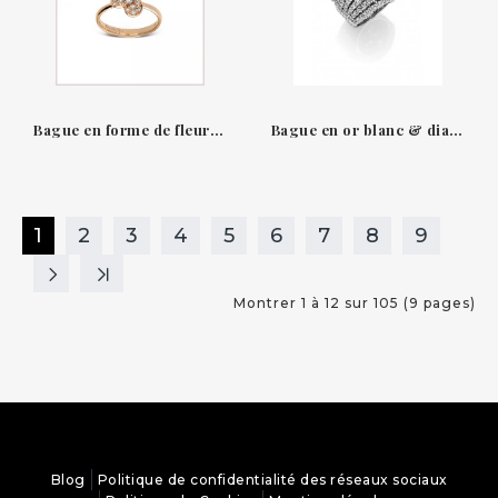
Bague en forme de fleur en or rose 18 QT & diamants candy flora Leo Pizzo
Bague en or blanc & diamants XL Leo Pizzo
1
2
3
4
5
6
7
8
9
Montrer 1 à 12 sur 105 (9 pages)
Blog
Politique de confidentialité des réseaux sociaux