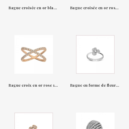
Bague croisée en or blanc 18 carats & Saphirs Bleus Diamants Leopizzo
Bague croisée en or rose 18 K avec diamants et améthyste Helena Leo Pizzo
Bague croix en or rose 18 K et diamants Helena Leo Pizzo
Bague en forme de fleur en or blanc 18 KT & diamants candy flora Leo Pizzo