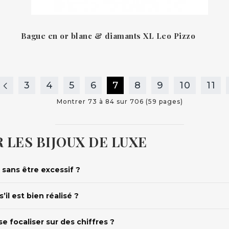
Bague en or blanc & diamants XL Leo Pizzo
3
4
5
6
7
8
9
10
11
Montrer 73 à 84 sur 706 (59 pages)
 LES BIJOUX DE LUXE
sans être excessif ?
’il est bien réalisé ?
 focaliser sur des chiffres ?