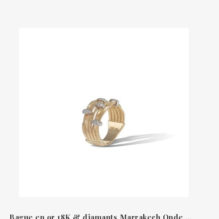
Bague en or 18K & diamants Marrakech Onde Marco Bicego