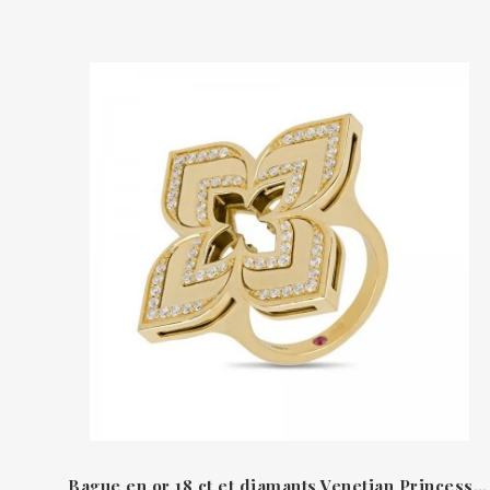
Bague en or 18 ct et diamants Venetian Princess Roberto Coin