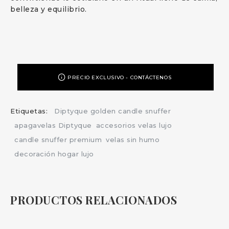
belleza y equilibrio.
PRECIO EXCLUSIVO - CONTÁCTENOS
Etiquetas:
Diptyque golden candle snuffer
apagavelas Diptyque
accesorios velas lujo
candle snuffer premium
velas sin humo
decoración hogar lujo
PRODUCTOS RELACIONADOS