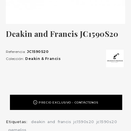
Deakin and Francis JC1590S20
Referencia:
JC1590S20
Colección:
Deakin & Francis
PRECIO EXCLUSIVO - CONTÁCTENOS
Etiquetas:
deakin
and
francis
jc1590s20
jc1590s20
gemelos