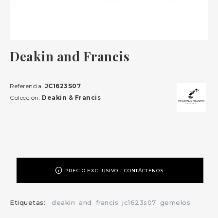
Deakin and Francis
Referencia:
JC1623S07
Colección:
Deakin & Francis
PRECIO EXCLUSIVO - CONTÁCTENOS
Etiquetas:
deakin
and
francis
jc1623s07
gemelos