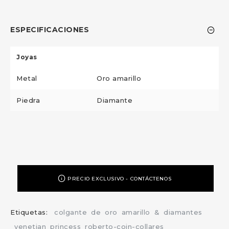
ESPECIFICACIONES
Joyas
Metal
Oro amarillo
Piedra
Diamante
PRECIO EXCLUSIVO - CONTÁCTENOS
Etiquetas:
colgante
de
oro
amarillo
&
diamantes
venetian
princess
roberto-coin-collares