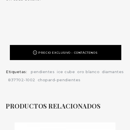
PRECIO EXCLUSIVO - CONTÁCTENOS
Etiquetas:
pendientes
ice cube
oro blanco
diamantes
837702-1002
chopard-pendientes
PRODUCTOS RELACIONADOS