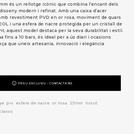
mm és un rellotge icònic que combina l’encant dels
isseny modern i refinat. Amb una caixa d’acer
 amb revestiment PVD en or rosa, moviment de quars
EOL i una esfera de nacre protegida per un cristall de
nt, aquest model destaca per la seva durabilitat i estil.
a fins a 10 bars, és ideal per a ús diari i ocasions
eça que uneix artesania, innovació i elegància
PREU EXCLUSIU - CONTACTA'NS
ge
prx
esfera de nacre
or rosa
25mm
tissot
classic