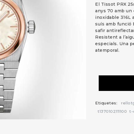
El Tissot PRX 25
anys 70 amb un d
inoxidable 316L
suís amb funció 
safir antireflecta
Resistent a l’aigu
especials. Una p
atemporal.
Etiquetes:
rellot
t1370102111100
t-