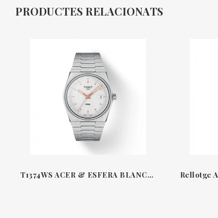
PRODUCTES RELACIONATS
T1374WS ACER & ESFERA BLANCA 40 MM QUARS PRX TISSOT