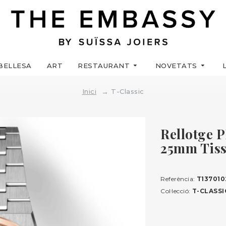
BELLESA
ART
RESTAURANT
NOVETATS
Inici
T-Classic
Rellotge P
25mm Tiss
Referència:
T137010
Col·lecció:
T-CLASSI