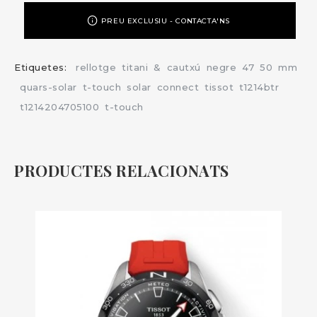
PREU EXCLUSIU - CONTACTA'NS
Etiquetes:
rellotge
titani
&
cautxú
negre
47
50
mm
quars-solar
t-touch
solar
connect
tissot
t1214btr
t1214204705100
t-touch
PRODUCTES RELACIONATS