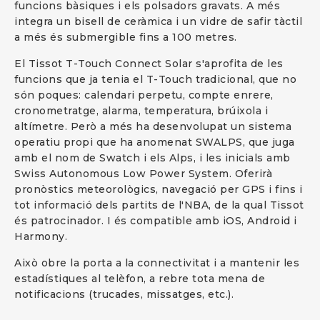
funcions bàsiques i els polsadors gravats. A més
integra un bisell de ceràmica i un vidre de safir tàctil
a més és submergible fins a 100 metres.
El Tissot T-Touch Connect Solar s'aprofita de les
funcions que ja tenia el T-Touch tradicional, que no
són poques: calendari perpetu, compte enrere,
cronometratge, alarma, temperatura, brúixola i
altímetre. Però a més ha desenvolupat un sistema
operatiu propi que ha anomenat SWALPS, que juga
amb el nom de Swatch i els Alps, i les inicials amb
Swiss Autonomous Low Power System. Oferirà
pronòstics meteorològics, navegació per GPS i fins i
tot informació dels partits de l'NBA, de la qual Tissot
és patrocinador. I és compatible amb iOS, Android i
Harmony.
Això obre la porta a la connectivitat i a mantenir les
estadístiques al telèfon, a rebre tota mena de
notificacions (trucades, missatges, etc.).