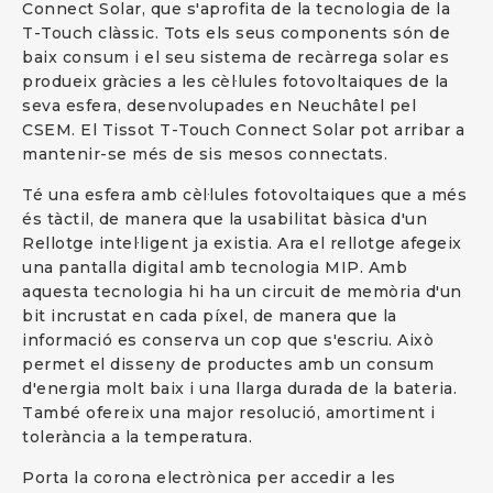
Connect Solar, que s'aprofita de la tecnologia de la
T-Touch clàssic. Tots els seus components són de
baix consum i el seu sistema de recàrrega solar es
produeix gràcies a les cèl·lules fotovoltaiques de la
seva esfera, desenvolupades en Neuchâtel pel
CSEM. El Tissot T-Touch Connect Solar pot arribar a
mantenir-se més de sis mesos connectats.
Té una esfera amb cèl·lules fotovoltaiques que a més
és tàctil, de manera que la usabilitat bàsica d'un
Rellotge intel·ligent ja existia. Ara el rellotge afegeix
una pantalla digital amb tecnologia MIP. Amb
aquesta tecnologia hi ha un circuit de memòria d'un
bit incrustat en cada píxel, de manera que la
informació es conserva un cop que s'escriu. Això
permet el disseny de productes amb un consum
d'energia molt baix i una llarga durada de la bateria.
També ofereix una major resolució, amortiment i
tolerància a la temperatura.
Porta la corona electrònica per accedir a les