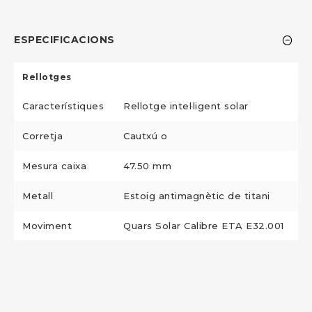
ESPECIFICACIONS
Rellotges
Característiques
Rellotge intel·ligent solar
Corretja
Cautxú o
Mesura caixa
47.50 mm
Metall
Estoig antimagnètic de titani
Moviment
Quars Solar Calibre ETA E32.001