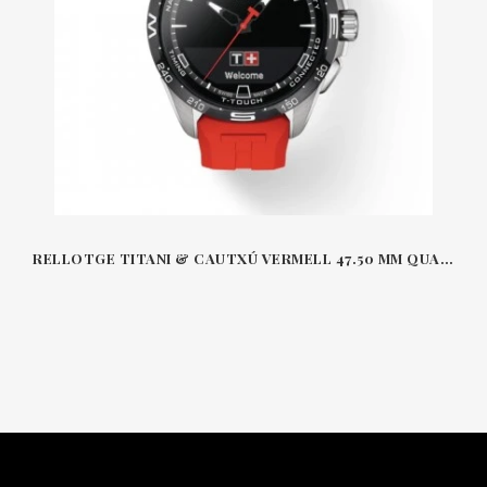
RELLOTGE TITANI & CAUTXÚ VERMELL 47.50 MM QUARS-SOLAR T-TOUCH SOLAR CONNECT TISSOT T1214BTRR