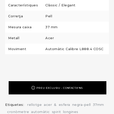
Característiques
Clàssic / Elegant
Corretja
Pell
Mesura caixa
37 mm
Metall
Acer
Moviment
Automàtic Calibre L888.4 COSC
PREU EXCLUSIU - CONTACTA'NS
Etiquetes:
rellotge
acer
&
esfera
negra-pell
37mm
cronòmetre
automàtic
spirit
longines