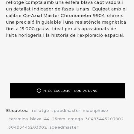
rellotge compta amb una esfera blava captivadora i
un detallat indicador de fases lunars. Equipat amb el
calibre Co-Axial Master Chronometer 9904, ofereix
una precisió inigualable i una resistència magnètica
fins a 15.000 gauss. Ideal per als apassionats de
l'alta horlogeria i la història de l'exploració espacial.
PREU EXCLUSIU - CONTACTA'NS
Etiquetes:
rellotge
speedmaster
moonphase
ceramica
blava
44
25mm
omega
30493445203002
30493445203002
speedmaster