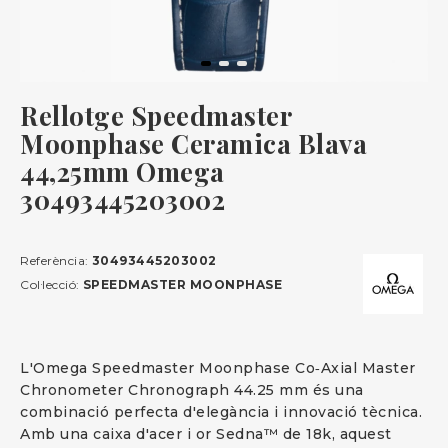
Rellotge Speedmaster
Moonphase Ceramica Blava
44,25mm Omega
30493445203002
Referència:
30493445203002
Col·lecció:
SPEEDMASTER MOONPHASE
L'Omega Speedmaster Moonphase Co‑Axial Master
Chronometer Chronograph 44.25 mm és una
combinació perfecta d'elegància i innovació tècnica.
Amb una caixa d'acer i or Sedna™ de 18k, aquest