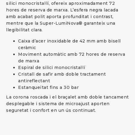
silici monocristal·lí, ofereix aproximadament 72
hores de reserva de marxa. L’esfera negra lacada
amb acabat polit aporta profunditat i contrast,
mentre que la Super-LumiNova® garanteix una
llegibilitat clara.
Caixa d’acer inoxidable de 42 mm amb bisell
ceràmic
Moviment automàtic amb 72 hores de reserva
de marxa
Espiral de silici monocristal·lí
Cristall de safir amb doble tractament
antireflectant
Estanqueïtat fins a 30 bar
La corona roscada i el braçalet amb doble tancament
desplegable i sistema de microajust aporten
seguretat i confort en un ús continuat.