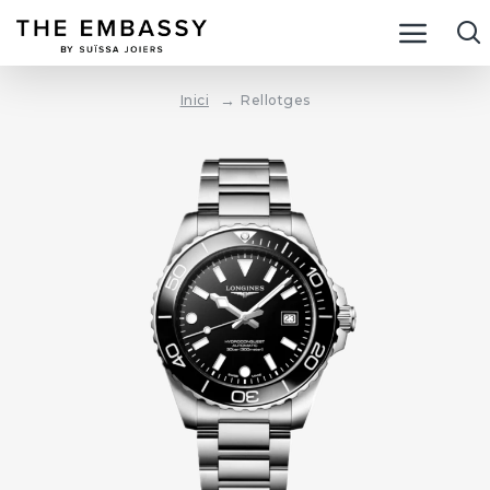
Rellotges
Inici