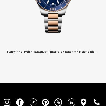
Longines HydroConquest Quartz 42 mm amb Esfera Blava Arenada, Agulles Rosa i Acer amb PVD Vermell