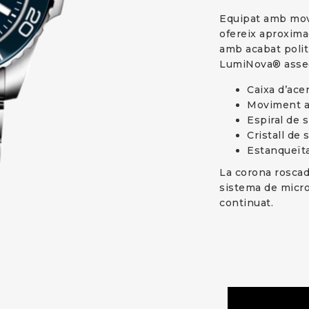
Equipat amb movi
ofereix aproxima
amb acabat polit
LumiNova® assegur
Caixa d’ace
Moviment a
Espiral de s
Cristall de
Estanqueïta
La corona roscad
sistema de micro
continuat.