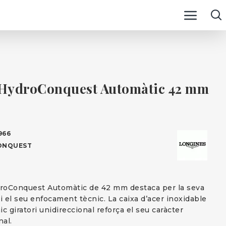
HydroConquest Automàtic 42 mm
966
ONQUEST
oConquest Automàtic de 42 mm destaca per la seva
i el seu enfocament tècnic. La caixa d’acer inoxidable
c giratori unidireccional reforça el seu caràcter
nal.