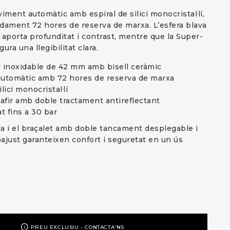
ment automàtic amb espiral de silici monocristal·lí,
dament 72 hores de reserva de marxa. L’esfera blava
 aporta profunditat i contrast, mentre que la Super-
a una llegibilitat clara.
r inoxidable de 42 mm amb bisell ceràmic
utomàtic amb 72 hores de reserva de marxa
ilici monocristal·lí
 safir amb doble tractament antireflectant
t fins a 30 bar
a i el braçalet amb doble tancament desplegable i
ajust garanteixen confort i seguretat en un ús
PREU EXCLUSIU - CONTACTA'NS