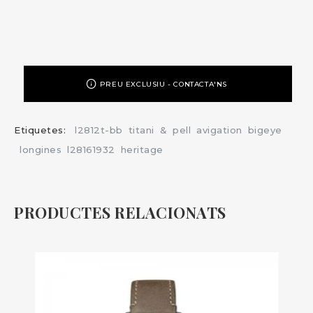
PREU EXCLUSIU - CONTACTA'NS
Etiquetes:
l2812t-bb
titani
&
pell
avigation
bigeye
longines
l28161932
heritage
PRODUCTES RELACIONATS