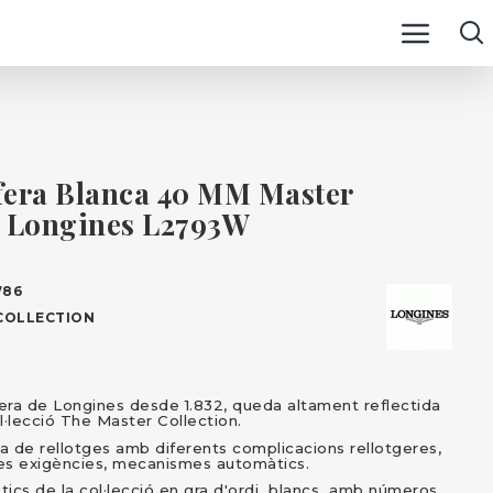
fera Blanca 40 MM Master
n Longines L2793W
786
COLLECTION
tgera de Longines desde 1.832, queda altament reflectida
l·lecció The Master Collection.
de rellotges amb diferents complicacions rellotgeres,
 les exigències, mecanismes automàtics.
ístics de la col·lecció en gra d'ordi blancs amb números