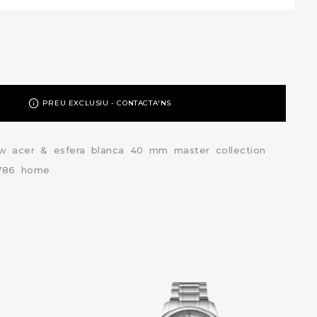
PREU EXCLUSIU - CONTACTA'NS
3w
acer
&
esfera
blanca
40
mm
master
collection
786
home