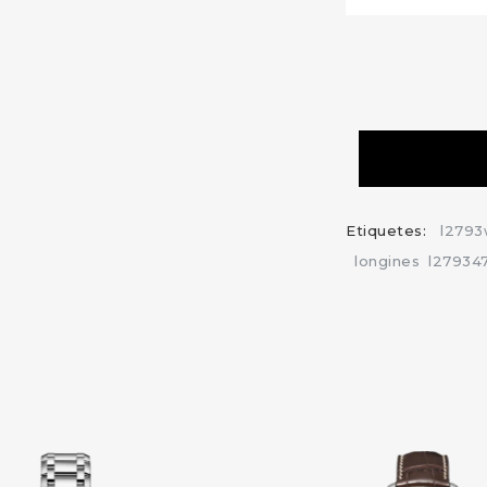
Etiquetes:
l279
longines
l27934