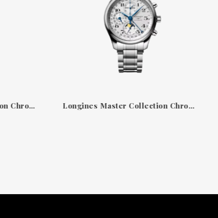
Longines Master Collection Chrono Moonphase — Cronògraf clàssic d’alta rellotgeria
Longines Master Collection Chronograph Moonphase Automatic Steel Watch Silver Dial 42mm