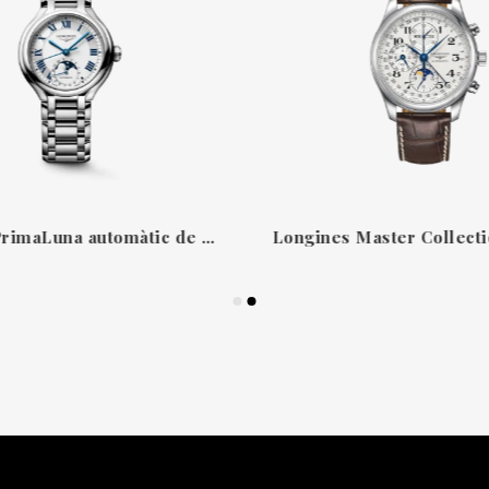
Rellotge PrimaLuna automàtic de fases lunars 34 mm Longines