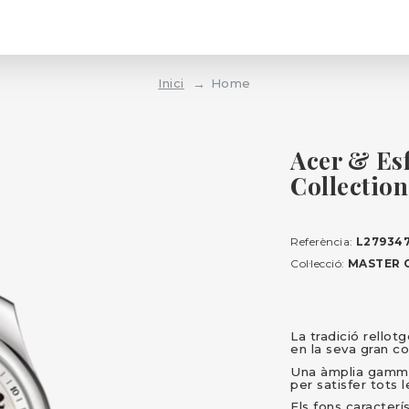
Inici
Home
Acer & Es
Collectio
Referència:
L27934
Col·lecció:
MASTER 
La tradició rello
en la seva gran co
Una àmplia gamma 
per satisfer tots
Els fons caracter