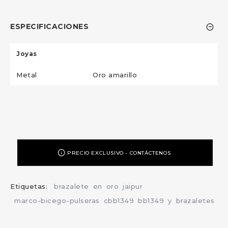
ESPECIFICACIONES
Joyas
Metal
Oro amarillo
PRECIO EXCLUSIVO - CONTÁCTENOS
Etiquetas:
brazalete
en
oro
jaipur
marco-bicego-pulseras
cbb1349
bb1349
y
brazaletes