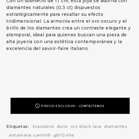
Con un diámetro de 17 cm, esta joya se adorna con
diamantes naturales (0,3 ct) dispuestos
estratégicamente para resaltar su efecto
tridimensional. La armonía entre el oro oscuro y el
brillo de los diamantes crea un contraste elegante y
atemporal, ideal para quienes buscan una pieza de
alta joyería con una estética contemporánea y la
excelencia del savoir-faire italiano.
PRECIO EXCLUSIVO - CONTÁCTENOS
Etiquetas:
brazalete
dune
oro black lava
diamantes
annamaria cammilli
gbr1249e