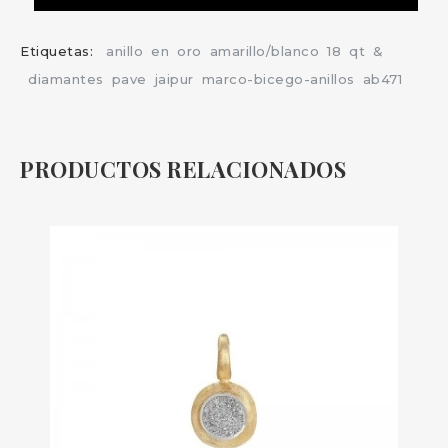
Etiquetas:
anillo
en
oro
amarillo/blanco
18
qt
&
diamantes
pave
jaipur
marco-bicego-anillos
ab471
PRODUCTOS RELACIONADOS