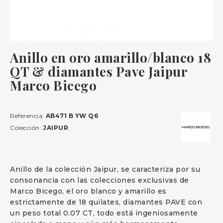
Anillo en oro amarillo/blanco 18
QT & diamantes Pave Jaipur
Marco Bicego
Referencia:
AB471 B YW Q6
Colección:
JAIPUR
Anillo de la colección Jaipur, se caracteriza por su
consonancia con las colecciones exclusivas de
Marco Bicego, el oro blanco y amarillo es
estrictamente de 18 quilates, diamantes PAVE con
un peso total 0.07 CT, todo está ingeniosamente