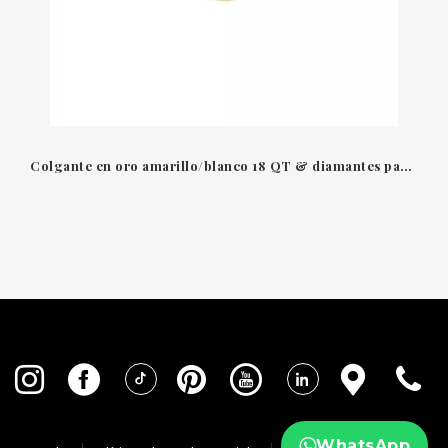
Colgante en oro amarillo/blanco 18 QT & diamantes pave Jaipur Marco Bicego
WhatsApp