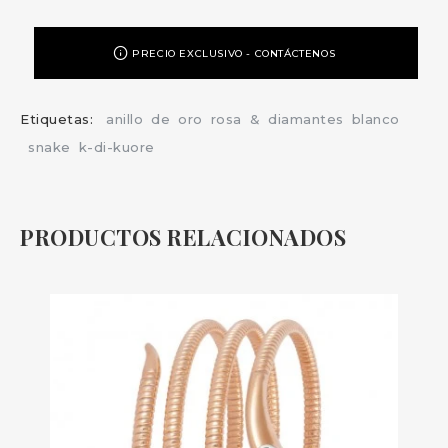
PRECIO EXCLUSIVO - CONTÁCTENOS
Etiquetas:
anillo
de
oro
rosa
&
diamantes
blanco
snake
k-di-kuore
PRODUCTOS RELACIONADOS