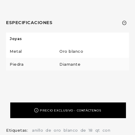
ESPECIFICACIONES
Joyas
Metal
Oro blanco
Piedra
Diamante
PRECIO EXCLUSIVO - CONTÁCTENOS
Etiquetas:
anillo
de
oro
blanco
de
18
qt
con