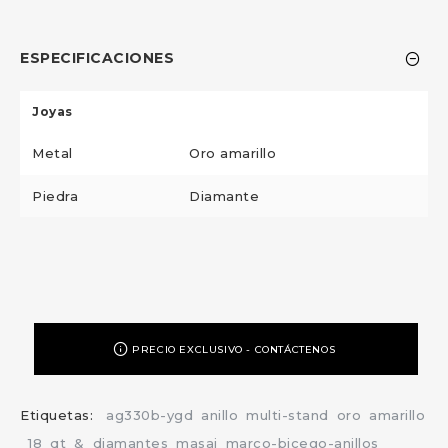
ESPECIFICACIONES
Joyas
Metal
Oro amarillo
Piedra
Diamante
PRECIO EXCLUSIVO - CONTÁCTENOS
Etiquetas:
ag330b-ygd
anillo
multi-stand
oro
amarillo
18
qt
&
diamantes
masai
marco-bicego-anillos