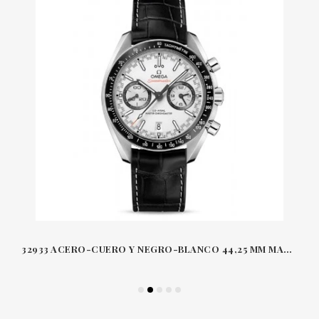
32933 ACERO-CUERO Y NEGRO-BLANCO 44,25 MM MASTER CRONÓMETRO CO-AXIAL CRONÓGRAFO SPEEDMASTER RACING OMEGA