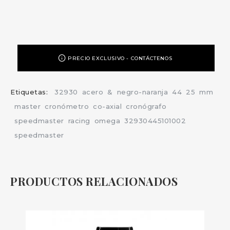
PRECIO EXCLUSIVO - CONTÁCTENOS
Etiquetas:
32930
acero
&
negro-naranja
44
25
mm
master
cronómetro
co-axial
cronógrafo
speedmaster
racing
omega
32930445101002
speedmaster
PRODUCTOS RELACIONADOS