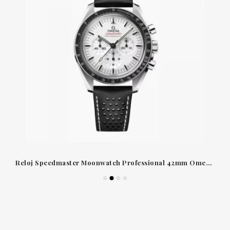
Reloj Speedmaster Moonwatch Professional 42mm Omega 31032425004002