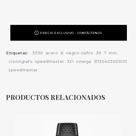
PRECIO EXCLUSIVO - CONTÁCTENOS
Etiquetas:
31130
acero
&
negro-zafiro
39
7
mm
cronógrafo
speedmaster
321
omega
31130403001001
speedmaster
PRODUCTOS RELACIONADOS