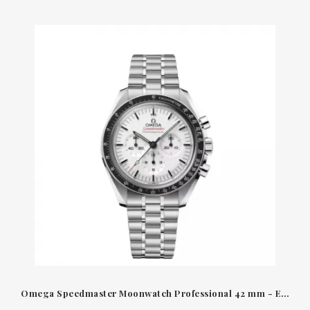
Omega Speedmaster Moonwatch Professional 42 mm - Esfera Blanca 31030425004001