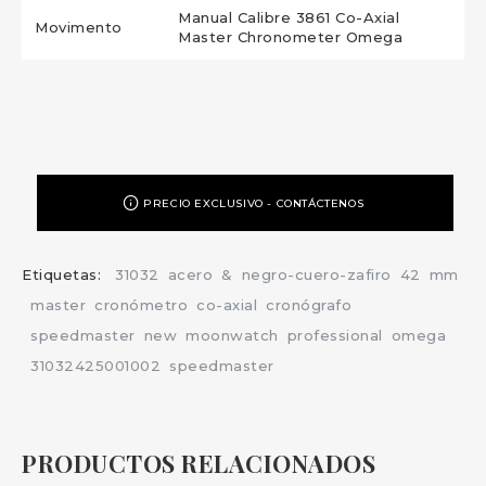
Manual Calibre 3861 Co-Axial
Movimento
Master Chronometer Omega
PRECIO EXCLUSIVO - CONTÁCTENOS
Etiquetas:
31032
acero
&
negro-cuero-zafiro
42
mm
master
cronómetro
co-axial
cronógrafo
speedmaster
new
moonwatch
professional
omega
31032425001002
speedmaster
PRODUCTOS RELACIONADOS