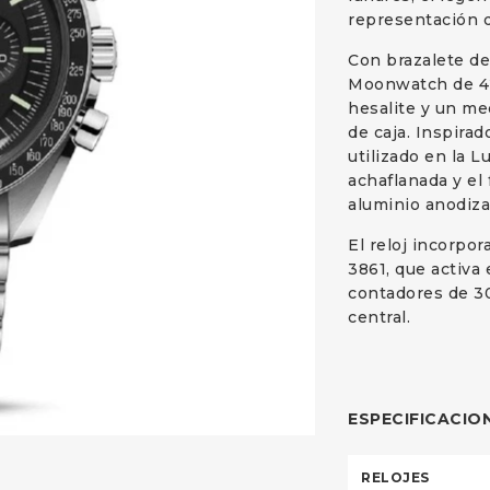
representación d
Con brazalete de
Moonwatch de 42 
hesalite y un me
de caja. Inspira
utilizado en la L
achaflanada y el 
aluminio anodiza
El reloj incorpo
3861, que activa
contadores de 30
central.
ESPECIFICACIO
RELOJES