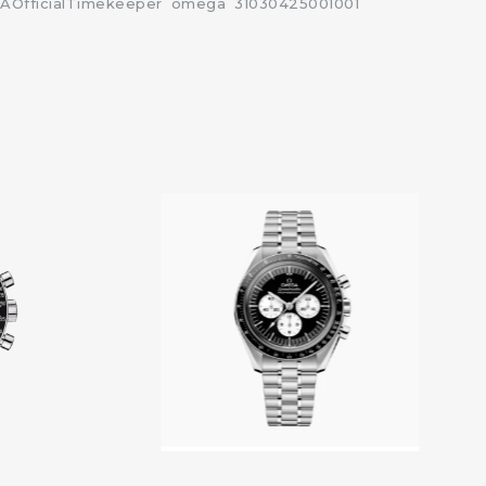
OfficialTimekeeper
omega
31030425001001